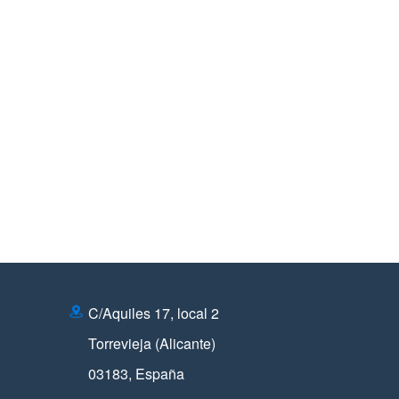
C/Aquiles 17, local 2
Torrevieja (Alicante)
03183
,
España