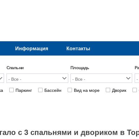
Информация
Контакты
Спальни
Площадь
Р
ка
Паркинг
Бассейн
Вид на море
Дворик
ало с 3 спальнями и двориком в Тор