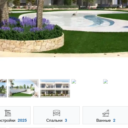
остройки
2025
Спальни
3
Ванные
2