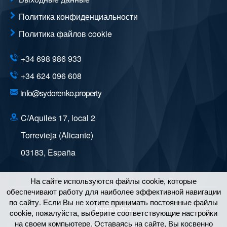
Политика конфиденциальности
Политика файлов cookie
+34 698 986 933
+34 624 096 608
info@sydorenko.property
C/Aquiles 17, local 2
Torrevieja (Alicante)
03183
,
España
На сайте используются файлы cookie, которые
обеспечивают работу для наиболее эффективной навигации
по сайту. Если Вы не хотите принимать постоянные файлы
Карта сайта
cookie, пожалуйста, выберите соответствующие настройки
на своем компьютере. Оставаясь на сайте, Вы косвенно
© Copyright 2011 – 2026