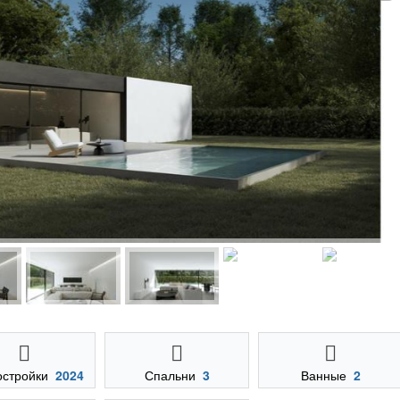
остройки
2024
Спальни
3
Ванные
2