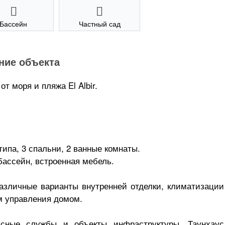
Бассейн
Частный сад
ние объекта
т моря и пляжа El Albir.
типа, 3 спальни, 2 ванные комнаты.
бассейн, встроенная мебель.
азличные варианты внутренней отделки, климатизации
м управления домом.
сные службы и объекты инфраструктуры. Таунхаус