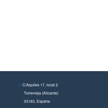
C/Aquiles 17, local 2
Torrevieja (Alicante)
03183
,
España