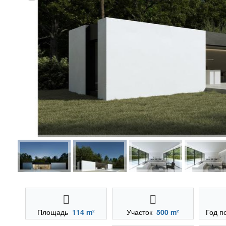
Площадь
114 m²
Участок
500 m²
Год п