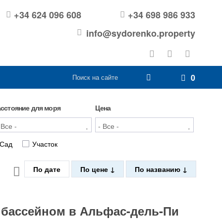
+34 624 096 608
+34 698 986 933
info@sydorenko.property
0
асстояние для моря
Цена
Сад
Участок
По дате
По цене
По названию
 бассейном в Альфас-дель-Пи