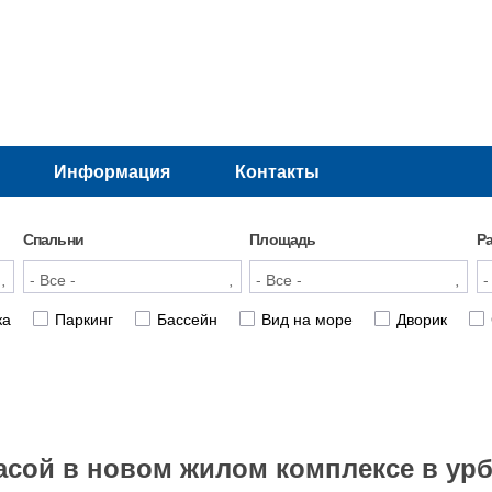
Информация
Контакты
Спальни
Площадь
Р
ка
Паркинг
Бассейн
Вид на море
Дворик
асой в новом жилом комплексе в ур