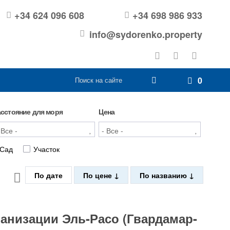
+34 624 096 608
+34 698 986 933
info@sydorenko.property
0
асстояние для моря
Цена
Сад
Участок
По дате
По цене
По названию
банизации Эль-Расо (Гвардамар-