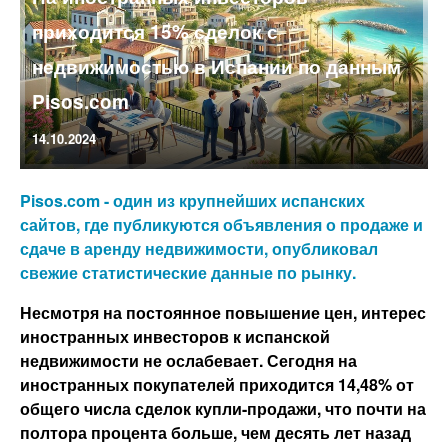
приходится 15% сделок с
недвижимостью в Испании по данным
Pisos.com
14.10.2024
Pisos.com - один из крупнейших испанских
сайтов, где публикуются объявления о продаже и
сдаче в аренду недвижимости, опубликовал
свежие статистические данные по рынку.
Несмотря на постоянное повышение цен, интерес
иностранных инвесторов к испанской
недвижимости не ослабевает. Сегодня на
иностранных покупателей приходится 14,48% от
общего числа сделок купли-продажи, что почти на
полтора процента больше, чем десять лет назад