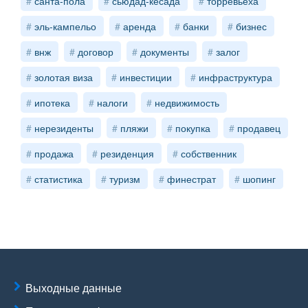
санта-пола
сьюдад-кесада
торревьеха
эль-кампельо
аренда
банки
бизнес
внж
договор
документы
залог
золотая виза
инвестиции
инфраструктура
ипотека
налоги
недвижимость
нерезиденты
пляжи
покупка
продавец
продажа
резиденция
собственник
статистика
туризм
финестрат
шопинг
Выходные данные