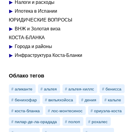
Налоги и расходы
Ипотека в Испании
ЮРИДИЧЕСКИЕ ВОПРОСЫ
ВНЖ и Золотая виза
КОСТА-БЛАНКА
Города и районы
Инфраструктура Коста-Бланки
Облако тегов
аликанте
альтея
альтея-хиллс
бенисса
бенихофар
вильяхойоса
дения
кальпе
коста-бланка
лос-монтесинос
ориуэла-коста
пилар-де-ла-орадада
полоп
рохалес