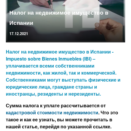
Налог на недвижимое имущество в
Испании
17.12.2021
Налог на недвижимое имущество в Испании -
Impuesto sobre Bienes Inmuebles (IBI) –
уплачивается всеми собственниками
недвижимости, как жилой, так и коммерческой.
Собственниками могут выступать физические и
юридические лица, граждане страны и
иностранцы, резиденты и нерезиденты.
Сумма налога к уплате рассчитывается от
кадастровой стоимости недвижимости
. Что это
такое и как ее узнать, вы можете прочитать в
нашей статье, перейдя по указанной ссылке.