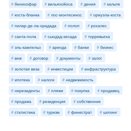
бенихофар
вильяхойоса
дения
кальпе
коста-бланка
лос-монтесинос
ориуэла-коста
пилар-де-ла-орадада
полоп
рохалес
санта-пола
сьюдад-кесада
торревьеха
эль-кампельо
аренда
банки
бизнес
внж
договор
документы
залог
золотая виза
инвестиции
инфраструктура
ипотека
налоги
недвижимость
нерезиденты
пляжи
покупка
продавец
продажа
резиденция
собственник
статистика
туризм
финестрат
шопинг