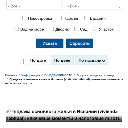
Новостройка
Паркинг
Бассейн
Вид на море
Дворик
Сад
Участок
Искать
Сбросить
По дате
По цене
По названию
Главная
Информация
О НЕДВИЖИМОСТИ
Покупка, продажа, аренда
Продажа основного жилья в Испании (vivienda habitual): ключевые моменты и
Продажа основного жилья в Испании
налоговые льготы
(vivienda habitual): ключевые моменты
и налоговые льготы
29.03.2023