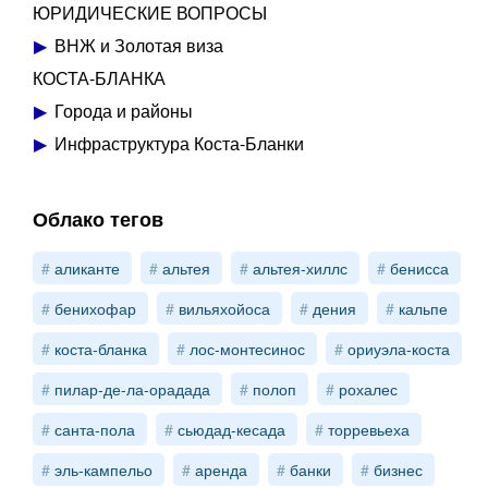
ЮРИДИЧЕСКИЕ ВОПРОСЫ
ВНЖ и Золотая виза
КОСТА-БЛАНКА
Города и районы
Инфраструктура Коста-Бланки
Облако тегов
аликанте
альтея
альтея-хиллс
бенисса
бенихофар
вильяхойоса
дения
кальпе
коста-бланка
лос-монтесинос
ориуэла-коста
пилар-де-ла-орадада
полоп
рохалес
санта-пола
сьюдад-кесада
торревьеха
эль-кампельо
аренда
банки
бизнес