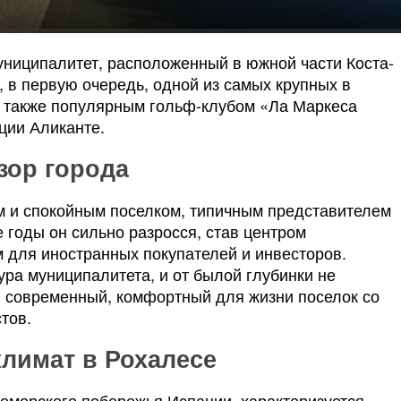
муниципалитет, расположенный в южной части Коста-
, в первую очередь, одной из самых крупных в
а также популярным гольф-клубом «Ла Маркеса
ции Аликанте.
зор города
м и спокойным поселком, типичным представителем
 годы он сильно разросся, став центром
 для иностранных покупателей и инвесторов.
ра муниципалитета, и от былой глубинки не
в современный, комфортный для жизни поселок со
тов.
климат в Рохалесе
оморского побережья Испании, характеризуется