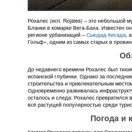
Рохалес (исп. Rojales) – это небольшой 
Бланки в комарке Вега-Баха. Известен он
регионе урбанизаций –
Сьюдад-Кесада
, 
Гольф», одним из самых старых в провин
Об
До недавнего времени Рохалес был тихи
испанской глубинки. Однако за последние
строительства и привлекательным местом
Одновременно развивалась инфраструкту
осталось и следа: Рохалес превратился 
всё растущей популярностью среди турис
Погода и 
Климат Рохалеса типичен для Средиземн