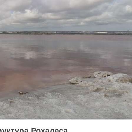
уктура Рохалеса