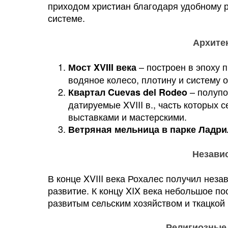
приходом христиан благодаря удобному 
системе.
Архите
– построен в эпоху 
Мост XVIII века
водяное колесо, плотину и систему 
– полупо
Квартал Cuevas del Rodeo
датируемые XVIII в., часть которых
выставками и мастерскими.
Ветряная мельница в парке Ладр
Незави
В конце XVIII века Рохалес получил неза
развитие. К концу XIX века небольшое п
развитым сельским хозяйством и ткацко
Религиозные 