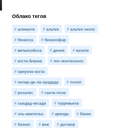
Облако тегов
аликанте
альтея
альтея-хиллс
бенисса
бенихофар
вильяхойоса
дения
кальпе
коста-бланка
лос-монтесинос
ориуэла-коста
пилар-де-ла-орадада
полоп
рохалес
санта-пола
сьюдад-кесада
торревьеха
эль-кампельо
аренда
банки
бизнес
внж
договор