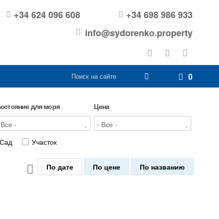
+34 624 096 608
+34 698 986 933
info@sydorenko.property
0
асстояние для моря
Цена
Сад
Участок
По дате
По цене
По названию