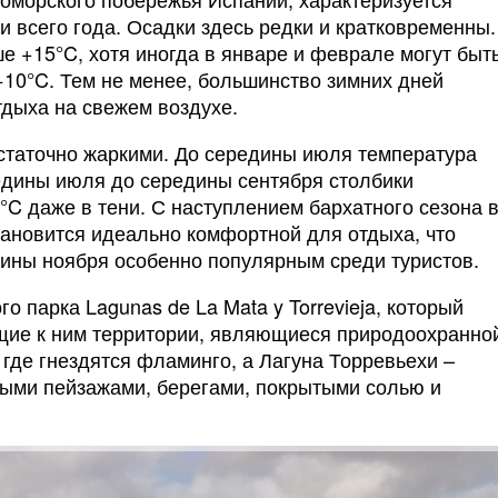
и всего года. Осадки здесь редки и кратковременны.
е +15°C, хотя иногда в январе и феврале могут быт
+10°C. Тем не менее, большинство зимних дней
дыха на свежем воздухе.
остаточно жаркими. До середины июля температура
едины июля до середины сентября столбики
C даже в тени. С наступлением бархатного сезона 
становится идеально комфортной для отдыха, что
дины ноября особенно популярным среди туристов.
о парка Lagunas de La Mata y Torrevieja, который
щие к ним территории, являющиеся природоохранно
 где гнездятся фламинго, а Лагуна Торревьехи –
ными пейзажами, берегами, покрытыми солью и