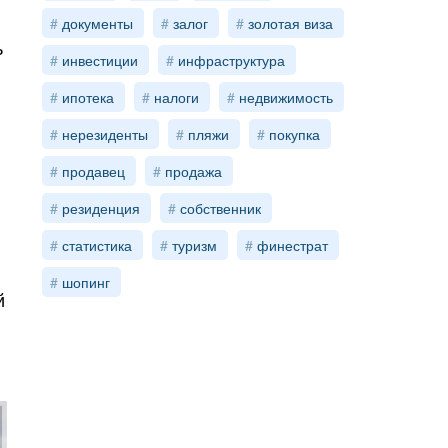
документы
залог
золотая виза
ь
инвестиции
инфраструктура
ипотека
налоги
недвижимость
нерезиденты
пляжи
покупка
продавец
продажа
в
резиденция
собственник
статистика
туризм
финестрат
шопинг
й