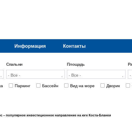
Информация
Контакты
Спальни
Площадь
Р
ка
Паркинг
Бассейн
Вид на море
Дворик
ес – популярное инвестиционное направление на юге Коста-Бланки