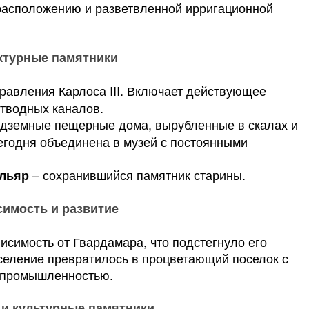
расположению и разветвленной ирригационной
ктурные памятники
правления Карлоса III. Включает действующее
отводных каналов.
дземные пещерные дома, вырубленные в скалах и
 сегодня объединена в музей с постоянными
– сохранившийся памятник старины.
ильяр
симость и развитие
висимость от Гвардамара, что подстегнуло его
оселение превратилось в процветающий поселок с
й промышленностью.
и культурные памятники