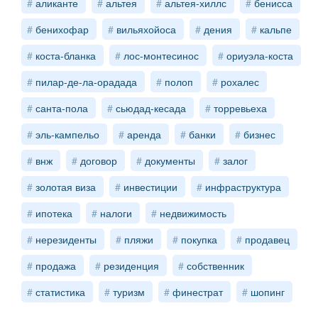
аликанте
альтея
альтея-хиллс
бенисса
бенихофар
вильяхойоса
дения
кальпе
коста-бланка
лос-монтесинос
ориуэла-коста
пилар-де-ла-орадада
полоп
рохалес
санта-пола
сьюдад-кесада
торревьеха
эль-кампельо
аренда
банки
бизнес
внж
договор
документы
залог
золотая виза
инвестиции
инфраструктура
ипотека
налоги
недвижимость
нерезиденты
пляжи
покупка
продавец
продажа
резиденция
собственник
статистика
туризм
финестрат
шопинг