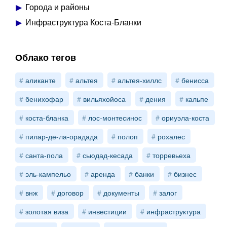
Города и районы
Инфраструктура Коста-Бланки
Облако тегов
аликанте
альтея
альтея-хиллс
бенисса
бенихофар
вильяхойоса
дения
кальпе
коста-бланка
лос-монтесинос
ориуэла-коста
пилар-де-ла-орадада
полоп
рохалес
санта-пола
сьюдад-кесада
торревьеха
эль-кампельо
аренда
банки
бизнес
внж
договор
документы
залог
золотая виза
инвестиции
инфраструктура