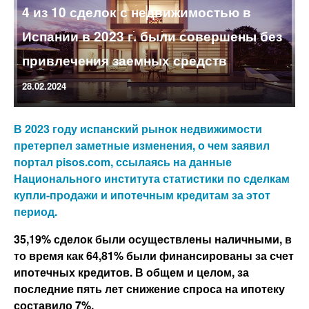
4 из 10 сделок с недвижимостью в
Испании в 2023 г. были совершены без
привлечения заемных средств
28.02.2024
В 2023 году испанский рынок недвижимости
претерпел заметные изменения, о чем заявил
портал pisos.com, ссылаясь на данные
Национального института статистики по сделкам
купли-продажи и ипотечным кредитам за этот
период.
35,19% сделок были осуществлены наличными, в
то время как 64,81% были финансированы за счет
ипотечных кредитов. В общем и целом, за
последние пять лет снижение спроса на ипотеку
составило 7%.