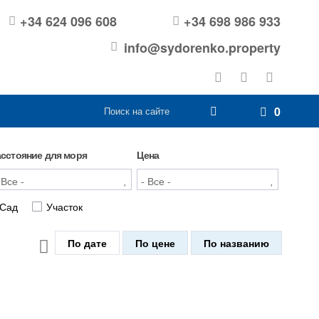
+34 624 096 608
+34 698 986 933
info@sydorenko.property
0
асстояние для моря
Цена
Сад
Участок
По дате
По цене
По названию